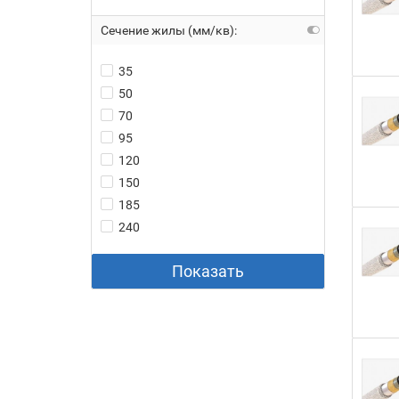
Сечение жилы (мм/кв):
35
50
70
95
120
150
185
240
Показать