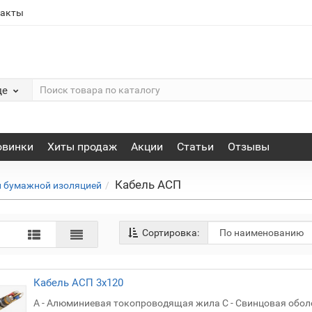
такты
де
овинки
Хиты продаж
Акции
Статьи
Отзывы
Кабель АСП
й бумажной изоляцией
Сортировка:
Кабель АСП 3х120
А - Алюминиевая токопроводящая жила С - Свинцовая обол