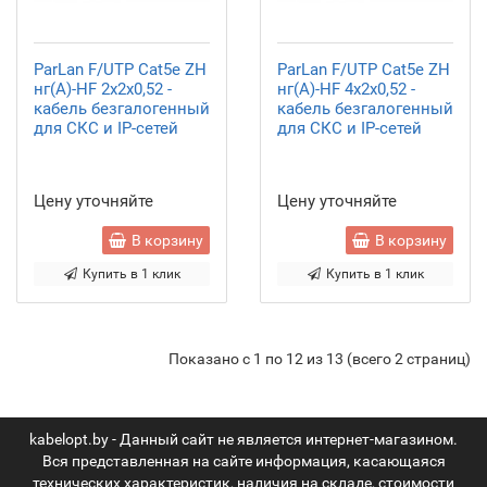
ParLan F/UTP Cat5e ZH
ParLan F/UTP Cat5e ZH
нг(А)-HF 2х2х0,52 -
нг(А)-HF 4х2х0,52 -
кабель безгалогенный
кабель безгалогенный
для СКС и IP-сетей
для СКС и IP-сетей
Цену уточняйте
Цену уточняйте
В корзину
В корзину
Купить в 1 клик
Купить в 1 клик
Показано с 1 по 12 из 13 (всего 2 страниц)
kabelopt.by - Данный сайт не является интернет-магазином.
Вся представленная на сайте информация, касающаяся
технических характеристик, наличия на складе, стоимости